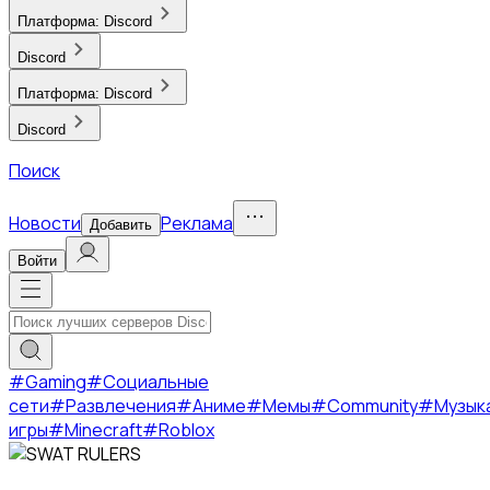
Платформа:
Discord
Discord
Платформа:
Discord
Discord
Поиск
Новости
Реклама
Добавить
Войти
#
Gaming
#
Социальные
сети
#
Развлечения
#
Аниме
#
Мемы
#
Community
#
Музык
игры
#
Minecraft
#
Roblox