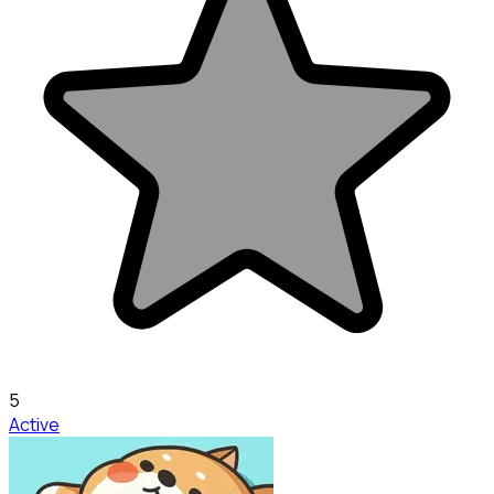
5
Active