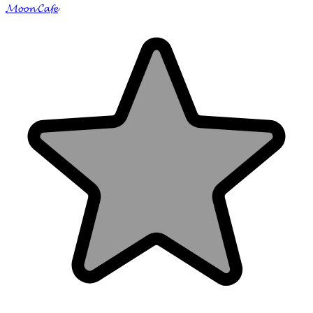
𝓜𝓸𝓸𝓷 𝓒𝓪𝓯𝓮