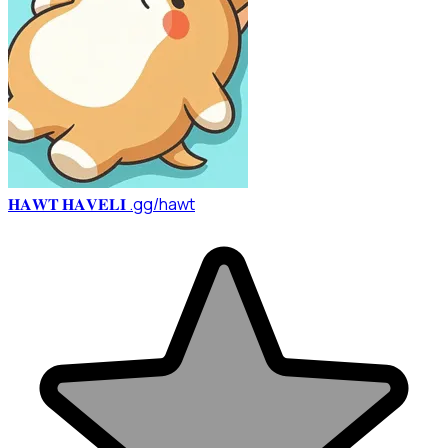
𝐇𝐀𝐖𝐓 𝐇𝐀𝐕𝐄𝐋𝐈 .gg/hawt