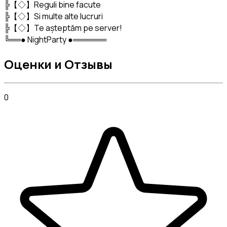
╠【◇】Reguli bine facute

╠【◇】Si multe alte lucruri

╠【◇】Te așteptăm pe server!

╚══● NightParty ●══════
Оценки и Отзывы
0