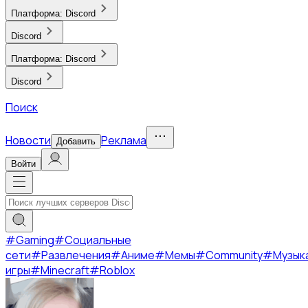
Платформа:
Discord
Discord
Платформа:
Discord
Discord
Поиск
Новости
Реклама
Добавить
Войти
#
Gaming
#
Социальные
сети
#
Развлечения
#
Аниме
#
Мемы
#
Community
#
Музык
игры
#
Minecraft
#
Roblox