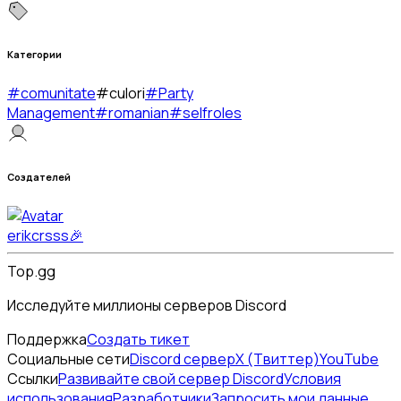
Категории
#
comunitate
#
culori
#
Party
Management
#
romanian
#
selfroles
Создателей
erikcrsss🎉
Top.gg
Исследуйте миллионы серверов Discord
Поддержка
Создать тикет
Социальные сети
Discord сервер
X (Твиттер)
YouTube
Ссылки
Развивайте свой сервер Discord
Условия
использования
Разработчики
Запросить мои данные