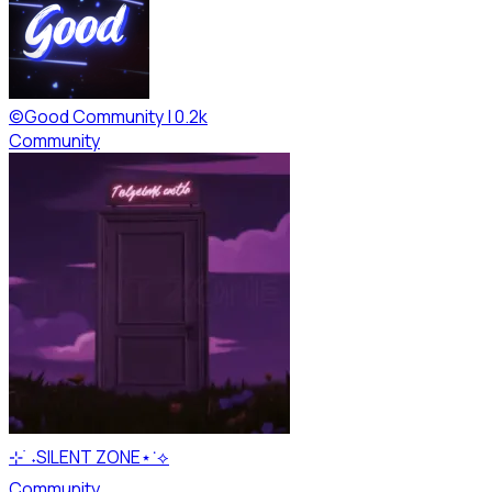
©Good Community | 0.2k
Community
⊹ ࣪ ˖SILENT ZONE⋆˙⟡
Community