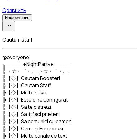
Сравнить
Информация
Cautam staff
@everyone

╔═════●NightParty●═════

╠.・✫・゜・。..・✫・゜・。..

╠【◇】Cautam Boosteri

╠【◇】Cautam Staff

╠【◇】Multe roluri

╠【◇】Este bine configurat

╠【◇】Sa te distrezi

╠【◇】Sa iti faci prieteni

╠【◇】Sa comunici cu oameni

╠【◇】Oameni Prietenosi

╠【◇】Multe canale de text
