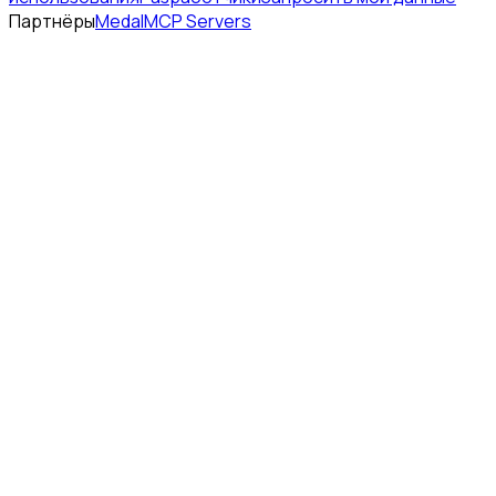
Партнёры
Medal
MCP Servers