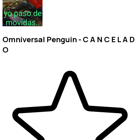
Omniversal Penguin - C A N C E L A D
O