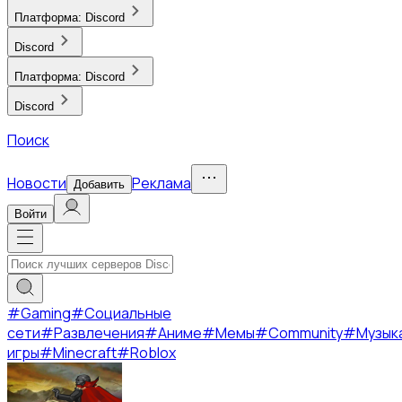
Платформа:
Discord
Discord
Платформа:
Discord
Discord
Поиск
Новости
Реклама
Добавить
Войти
#
Gaming
#
Социальные
сети
#
Развлечения
#
Аниме
#
Мемы
#
Community
#
Музык
игры
#
Minecraft
#
Roblox