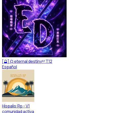
[🔮] ⌬ eternal destinyᴿᴾ T12
Español
Hispalis:Rp - V1
comunidad activa