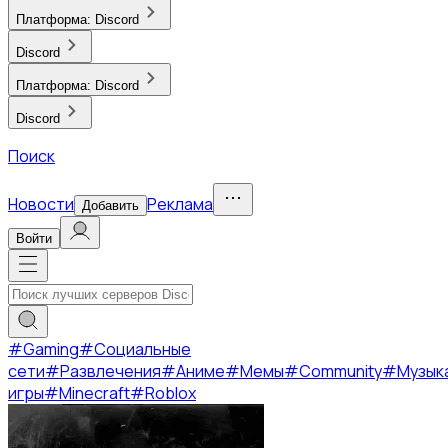
Платформа:
Discord
Discord
Платформа:
Discord
Discord
Поиск
Новости
Реклама
Добавить
Войти
#
Gaming
#
Социальные
сети
#
Развлечения
#
Аниме
#
Мемы
#
Community
#
Музык
игры
#
Minecraft
#
Roblox