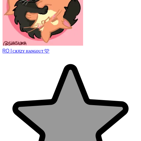
RO | ᴄʀxᴢʏ ʜᴀɴɢᴏᴜᴛ 🩷