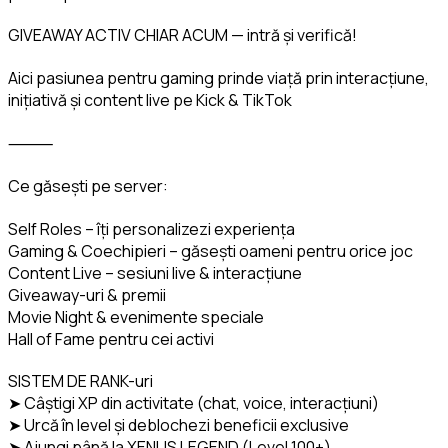
GIVEAWAY ACTIV CHIAR ACUM — intră și verifică!
Aici pasiunea pentru gaming prinde viață prin interacțiune, 
inițiativă și content live pe Kick & TikTok
⸻
Ce găsești pe server:
Self Roles – îți personalizezi experiența

Gaming & Coechipieri – găsești oameni pentru orice joc

Content Live – sesiuni live & interacțiune

Giveaway-uri & premii

Movie Night & evenimente speciale

Hall of Fame pentru cei activi
SISTEM DE RANK-uri

➤ Câștigi XP din activitate (chat, voice, interacțiuni)

➤ Urcă în level și deblochezi beneficii exclusive

➤ Ajungi până la XENUS LEGEND (Level 100+)
