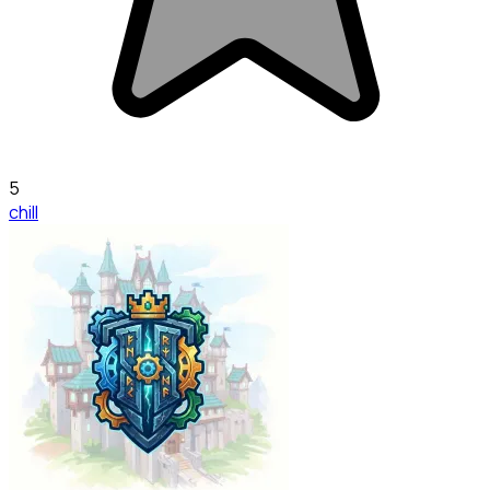
5
chill