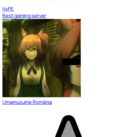
HyPE
Best gaming server
Umamusume România