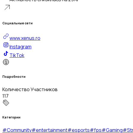
Социальные сети
www.xenus.ro
Instagram
TikTok
Подробности
Количество Участников
117
Категории
#
Community
#
entertainment
#
esports
#
fps
#
Gaming
#
St