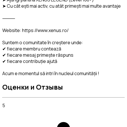
➤ Cu cât ești mai activ, cu atât primești mai multe avantaje
⸻
Website: https://www.xenus.ro/
Suntem o comunitate în creștere unde:

✔ fiecare membru contează

✔ fiecare mesaj primește răspuns

✔ fiecare contribuție ajută
Acum e momentul să intri în nucleul comunității !
Оценки и Отзывы
5