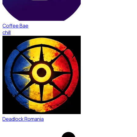
Coffee Bae
chill
Deadlock Romania