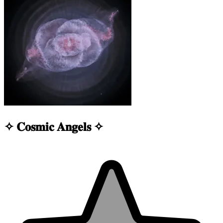
✧ 𝐂𝐨𝐬𝐦𝐢𝐜 𝐀𝐧𝐠𝐞𝐥𝐬 ✧