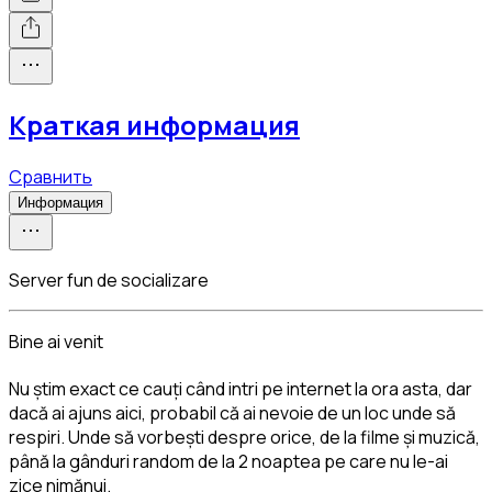
Краткая информация
Сравнить
Информация
Server fun de socializare
Bine ai venit
Nu știm exact ce cauți când intri pe internet la ora asta, dar 
dacă ai ajuns aici, probabil că ai nevoie de un loc unde să 
respiri. Unde să vorbești despre orice, de la filme și muzică, 
până la gânduri random de la 2 noaptea pe care nu le-ai 
zice nimănui.