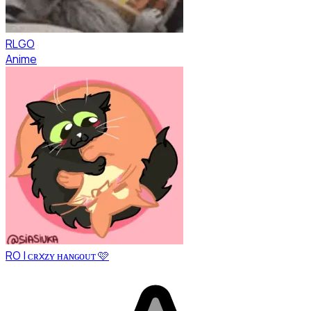
RLGO
Anime
RO | ᴄʀxᴢʏ ʜᴀɴɢᴏᴜᴛ 🩷