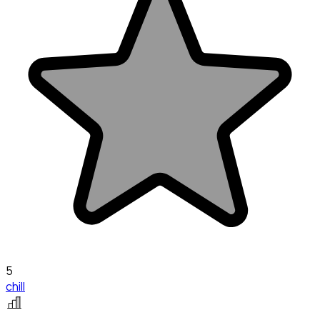
5
chill