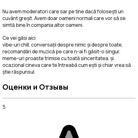
Nu avem moderatori care sar pe tine dacă folosești un 
cuvânt greșit. Avem doar oameni normali care vor să se 
simtă bine în compania altor oameni.
Ce vei găsi aici:

vibe-uri chill, conversații despre nimic și despre toate, 
recomandări de muzică pe care n-ai fi găsit-o singur, 
meme-uri proaste trimise cu toată sinceritatea, și 
ocazional cineva care te întreabă cum ești și chiar vrea să 
știe răspunsul.
Оценки и Отзывы
5