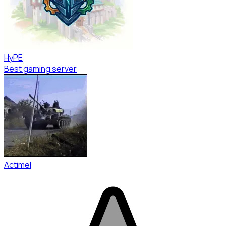
HyPE
Best gaming server
Actimel