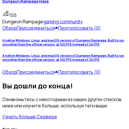
Dungeon Rampage Haxe
155
Dungeon Rampage
gaming community
Обзор
Присоединиться
Проголосовать (0)
A native Windows, Linux, and macOS version of Dungeon Rampage. Built to run
smoother than the official version, at 120 FPS instead of 24 FPS
A native Windows, Linux, and macOS version of Dungeon Rampage. Built to run
smoother than the official version, at 120 FPS instead of 24 FPS
Обзор
Присоединиться
Проголосовать (0)
Вы дошли до конца!
Ознакомьтесь с некоторыми из наших других списков
ниже или изучите больше, используя теги выше.
Узнать больше Сервера
Фильтры