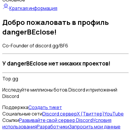
Краткая информация
Добро пожаловать в профиль
dangerBEclose!
Co-Founder of discord.gg/BF6
У dangerBEclose нет никаких проектов!
Top.gg
Исследуйте миллионы ботов Discord и приложений
Discord
Поддержка
Создать тикет
Социальные сети
Discord сервер
X (Твиттер)
YouTube
Ссылки
Развивайте свой сервер Discord
Условия
использования
Разработчики
Запросить мои данные