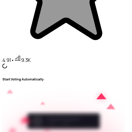
4.91
•
9.3K
Start Voting Automatically