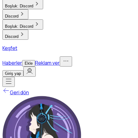
Boşluk:
Discord
Discord
Boşluk:
Discord
Discord
Keşfet
Haberler
Reklam ver
Ekle
Giriş yap
Geri dön