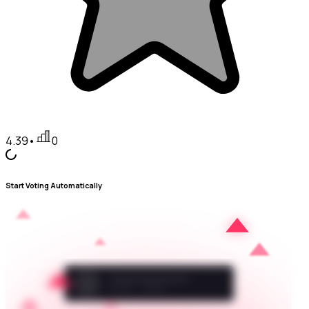
4.39
•
0
Start Voting Automatically