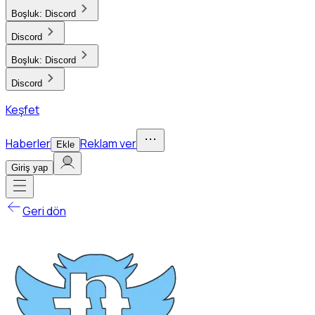
Boşluk:
Discord
Discord
Boşluk:
Discord
Discord
Keşfet
Haberler
Reklam ver
Ekle
Giriş yap
Geri dön