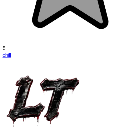
5
chill