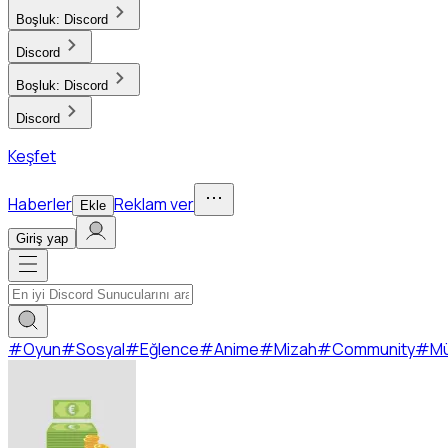
Boşluk:
Discord
Discord
Boşluk:
Discord
Discord
Keşfet
Haberler
Reklam ver
Ekle
Giriş yap
#
Oyun
#
Sosyal
#
Eğlence
#
Anime
#
Mizah
#
Community
#
Mü