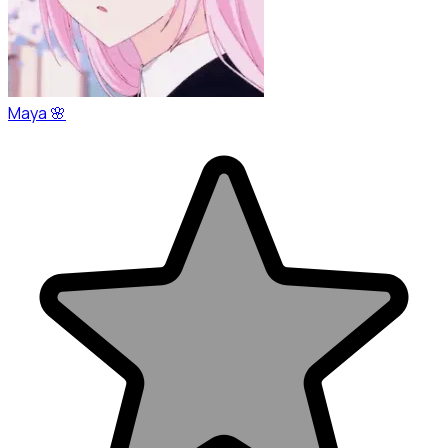
Maya 🌸