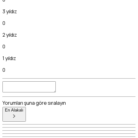
3 yıldız
0
2 yıldız
0
1 yıldız
0
Yorumları şuna göre sıralayın
En Alakalı