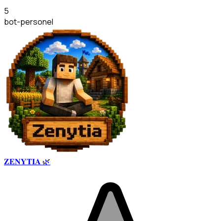
5
bot-personel
𝐙𝐄𝐍𝐘𝐓𝐈𝐀 🌿