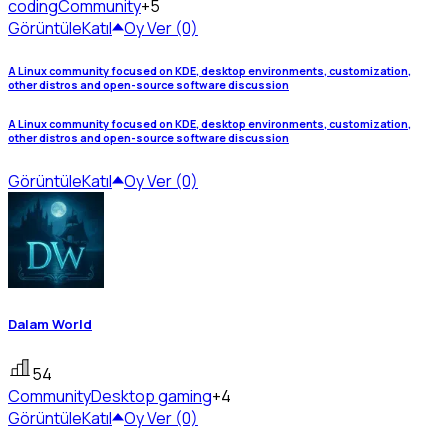
coding
Community
+5
Görüntüle
Katıl
Oy Ver (0)
A Linux community focused on KDE, desktop environments, customization,
other distros and open-source software discussion
A Linux community focused on KDE, desktop environments, customization,
other distros and open-source software discussion
Görüntüle
Katıl
Oy Ver (0)
Dalam World
54
Community
Desktop gaming
+4
Görüntüle
Katıl
Oy Ver (0)