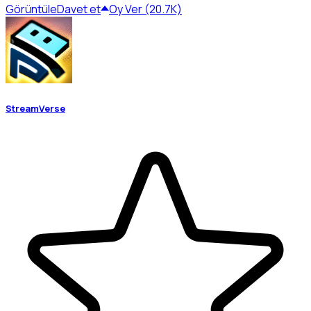
Görüntüle
Davet et
Oy Ver (20.7K)
StreamVerse