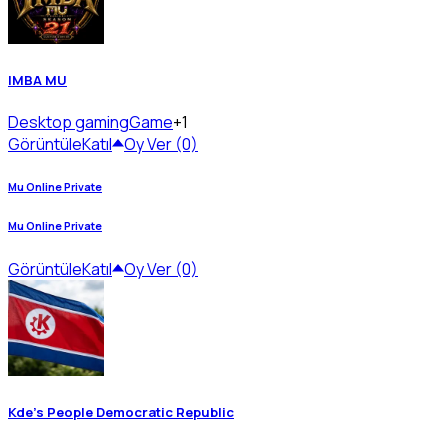
IMBA MU
Desktop gaming
Game
+1
Görüntüle
Katıl
Oy Ver (0)
Mu Online Private
Mu Online Private
Görüntüle
Katıl
Oy Ver (0)
Kde's People Democratic Republic