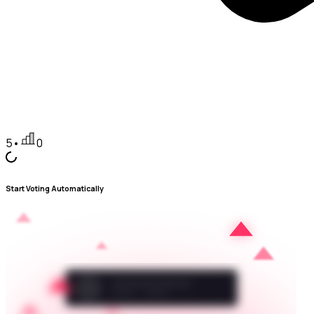
5
•
0
Start Voting Automatically