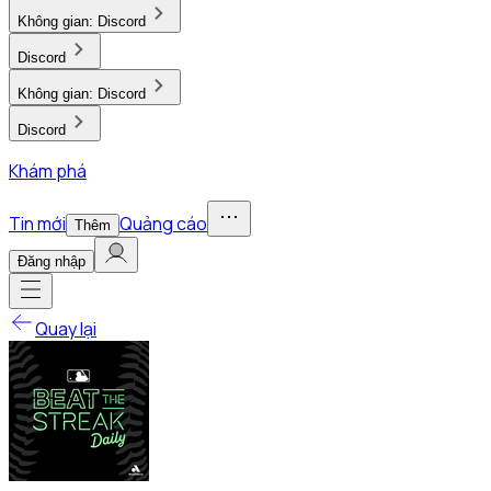
Không gian:
Discord
Discord
Không gian:
Discord
Discord
Khám phá
Tin mới
Quảng cáo
Thêm
Đăng nhập
Quay lại