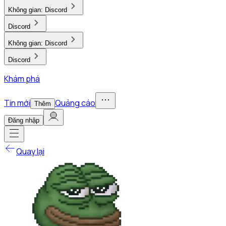
Không gian:
Discord
Discord
Không gian:
Discord
Discord
Khám phá
Tin mới
Quảng cáo
Thêm
Đăng nhập
Quay lại