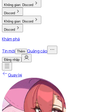
Không gian:
Discord
Discord
Không gian:
Discord
Discord
Khám phá
Tin mới
Quảng cáo
Thêm
Đăng nhập
Quay lại