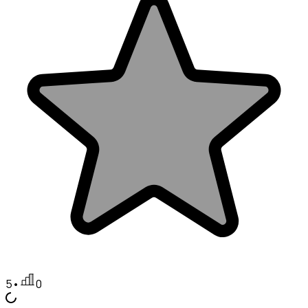
5
•
0