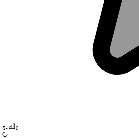
3
•
0