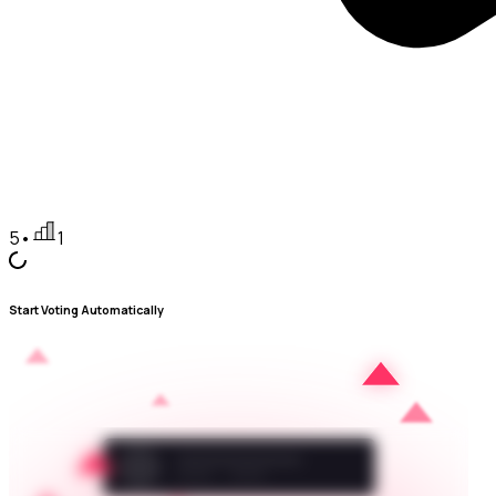
5
•
1
Start Voting Automatically