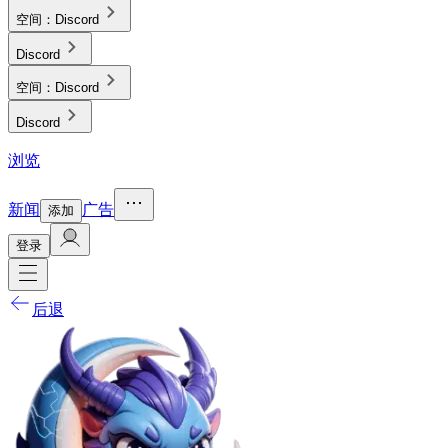
空间：
Discord
Discord
空间：
Discord
Discord
浏览
新闻
广告
添加
登录
后退