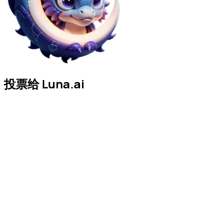
投票给 Luna.ai