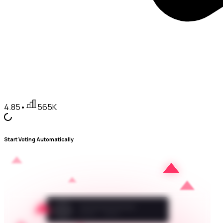
4.85
•
565K
Start Voting Automatically