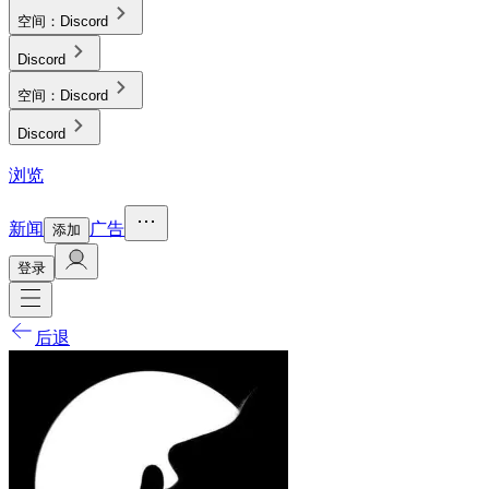
空间：
Discord
Discord
空间：
Discord
Discord
浏览
新闻
广告
添加
登录
后退