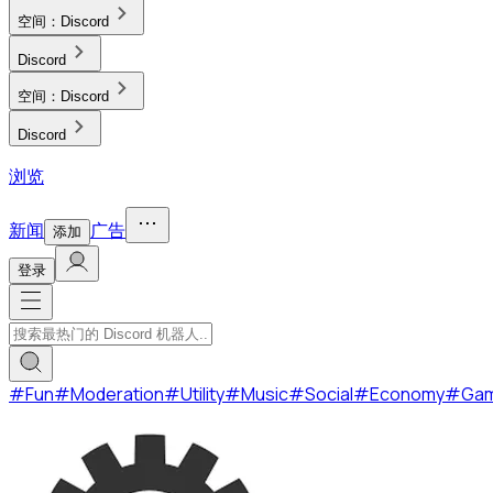
空间：
Discord
Discord
空间：
Discord
Discord
浏览
新闻
广告
添加
登录
#
Fun
#
Moderation
#
Utility
#
Music
#
Social
#
Economy
#
Ga