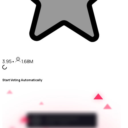
3.95
•
1.68M
Start Voting Automatically