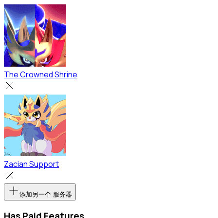
The Crowned Shrine
Zacian Support
添加另一个 服务器
Has Paid Features