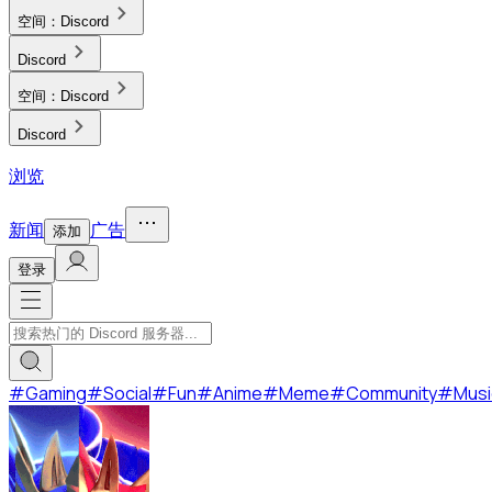
空间：
Discord
Discord
空间：
Discord
Discord
浏览
新闻
广告
添加
登录
#
Gaming
#
Social
#
Fun
#
Anime
#
Meme
#
Community
#
Musi