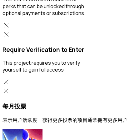
perks that can be unlocked through
optional payments or subscriptions.
Require Verification to Enter
This project requires you to verify
yourself to gain full access
每月投票
表示用户活跃度，获得更多投票的项目通常拥有更多用户