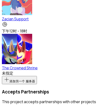
Zacian Support
下午
12时 - 18时
The Crowned Shrine
未指定
添加另一个 服务器
Accepts Partnerships
This project accepts partnerships with other projects