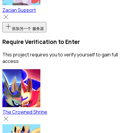
Zacian Support
添加另一个 服务器
Require Verification to Enter
This project requires you to verify yourself to gain full
access
The Crowned Shrine