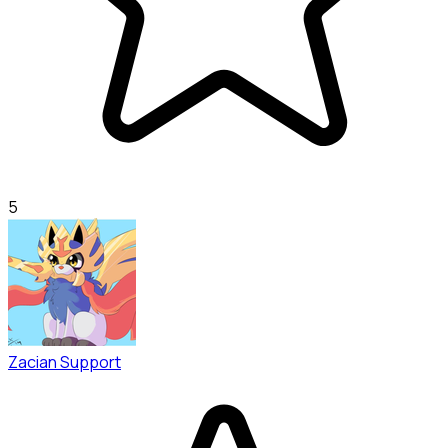
5
Zacian Support