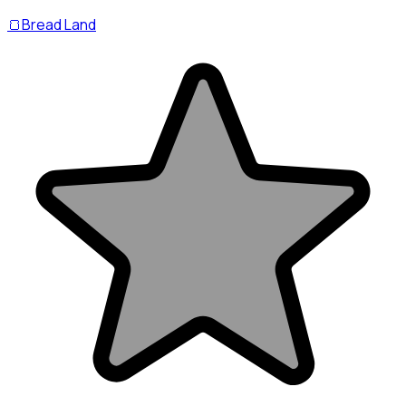
🍞Bread Land