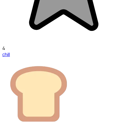
4
chill