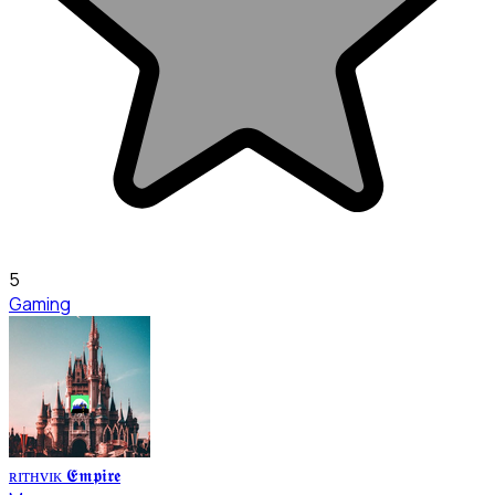
5
Gaming
ʀɪᴛʜᴠɪᴋ 𝕰𝖒𝖕𝖎𝖗𝖊