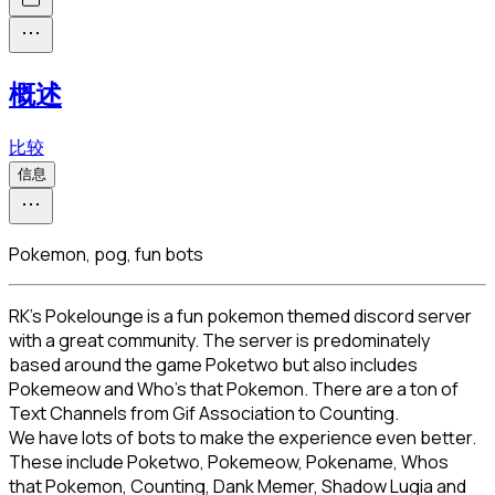
概述
比较
信息
Pokemon, pog, fun bots
RK’s Pokelounge is a fun pokemon themed discord server 
with a great community. The server is predominately 
based around the game Poketwo but also includes 
Pokemeow and Who’s that Pokemon. There are a ton of 
Text Channels from Gif Association to Counting.

We have lots of bots to make the experience even better. 
These include Poketwo, Pokemeow, Pokename, Whos 
that Pokemon, Counting, Dank Memer, Shadow Lugia and 