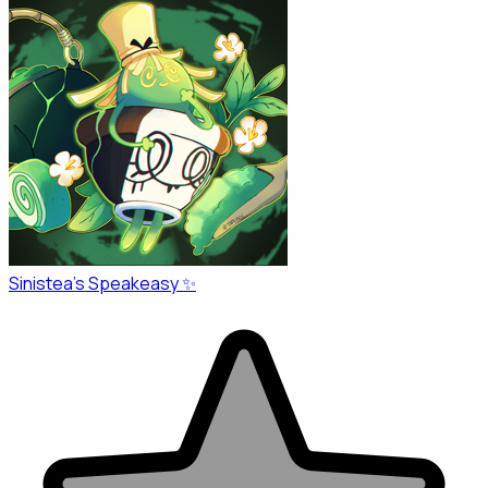
Sinistea’s Speakeasy ✨