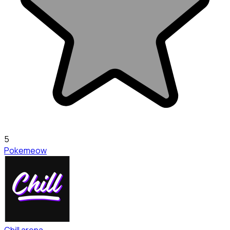
5
Pokemeow
Chill arena