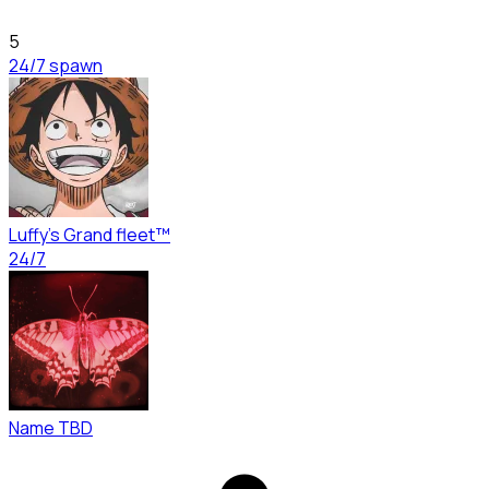
5
24/7 spawn
Luffy's Grand fleet™
24/7
Name TBD