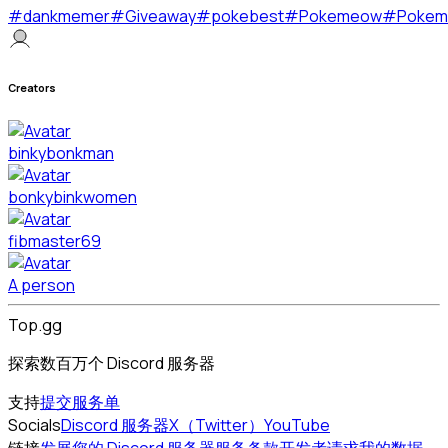
#
dankmemer
#
Giveaway
#
pokebest
#
Pokemeow
#
Pokem
Creators
binkybonkman
bonkybinkwomen
fibmaster69
A person
Top.gg
探索数百万个 Discord 服务器
支持
提交服务单
Socials
Discord 服务器
X（Twitter）
YouTube
链接
发展您的 Discord 服务器
服务条款
开发者
请求我的数据