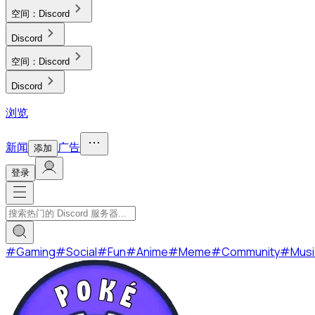
空间：
Discord
Discord
空间：
Discord
Discord
浏览
新闻
广告
添加
登录
#
Gaming
#
Social
#
Fun
#
Anime
#
Meme
#
Community
#
Musi