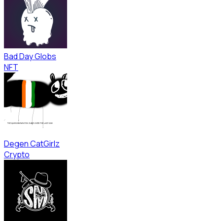
Bad Day Globs
NFT
Degen CatGirlz
Crypto