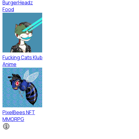
BurgerHeadz
Food
Fucking Cats Klub
Anime
PixelBees NFT
MMORPG