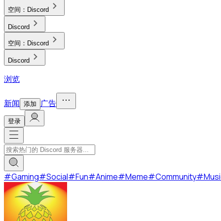
空间：
Discord
Discord
空间：
Discord
Discord
浏览
新闻
广告
添加
登录
#
Gaming
#
Social
#
Fun
#
Anime
#
Meme
#
Community
#
Musi