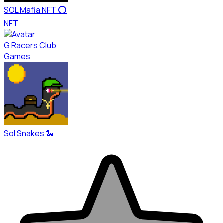
SOL Mafia NFT ⭕
NFT
G Racers Club
Games
Sol Snakes 🐍