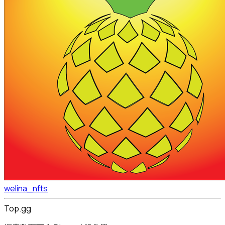
welina_nfts
Top.gg