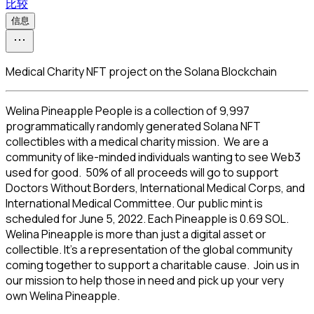
比较
信息
Medical Charity NFT project on the Solana Blockchain
Welina Pineapple People is a collection of 9,997 
programmatically randomly generated Solana NFT 
collectibles with a medical charity mission.  We are a 
community of like-minded individuals wanting to see Web3 
used for good.  50% of all proceeds will go to support 
Doctors Without Borders, International Medical Corps, and 
International Medical Committee. Our public mint is 
scheduled for June 5, 2022. Each Pineapple is 0.69 SOL.

Welina Pineapple is more than just a digital asset or 
collectible. It’s a representation of the global community 
coming together to support a charitable cause.  Join us in 
our mission to help those in need and pick up your very 
own Welina Pineapple.