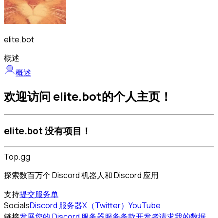
elite.bot
概述
概述
欢迎访问 elite.bot的个人主页！
elite.bot 没有项目！
Top.gg
探索数百万个 Discord 机器人和 Discord 应用
支持
提交服务单
Socials
Discord 服务器
X（Twitter）
YouTube
链接
发展您的 Discord 服务器
服务条款
开发者
请求我的数据