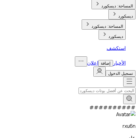
المساحة:
ديسكورد
ديسكورد
المساحة:
ديسكورد
ديسكورد
استكشف
الأخبار
اعلان
إضافة
تسجيل الدخول
#
#
#
#
#
#
#
#
#
#
rxu6n
عام