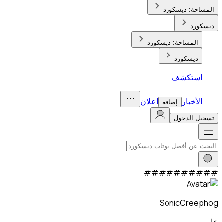
المساحة:
ديسكورد
ديسكورد
المساحة:
ديسكورد
ديسكورد
استكشف
الأخبار
اعلان
إضافة
تسجيل الدخول
#
#
#
#
#
#
#
#
#
#
SonicCreephog
عام