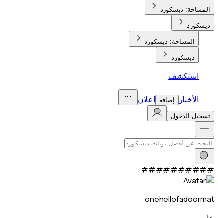
المساحة:
ديسكورد
ديسكورد
المساحة:
ديسكورد
ديسكورد
استكشف
الأخبار
اعلان
إضافة
تسجيل الدخول
#
#
#
#
#
#
#
#
#
#
onehellofadoormat
عام