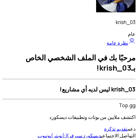
krish_03
عام
نظرة عامة
مرحبًا بك في الملف الشخصي الخاص
بـkrish_03!
krish_03 ليس لديه أي مشاريع!
Top.gg
اكتشف ملايين من بوتات وتطبيقات ديسكورد
دعم
تقديم تذكرة
التواصل الاجتماعي
ديسكورد سيرفر
X (تويتر)
يوتيوب