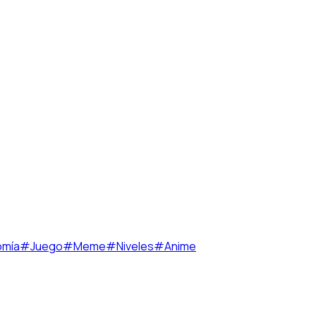
omía
#
Juego
#
Meme
#
Niveles
#
Anime