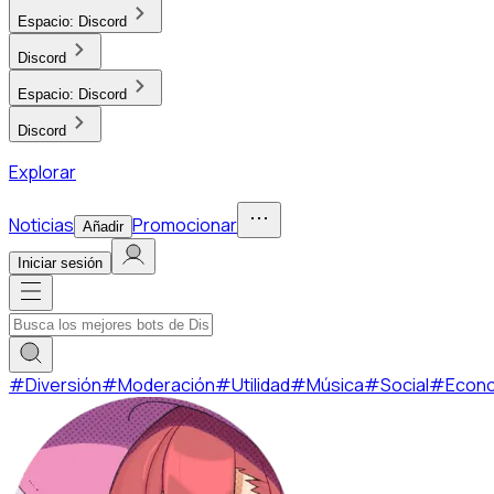
Espacio:
Discord
Discord
Espacio:
Discord
Discord
Explorar
Noticias
Promocionar
Añadir
Iniciar sesión
#
Diversión
#
Moderación
#
Utilidad
#
Música
#
Social
#
Econ