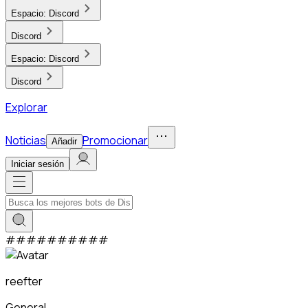
Espacio:
Discord
Discord
Espacio:
Discord
Discord
Explorar
Noticias
Promocionar
Añadir
Iniciar sesión
#
#
#
#
#
#
#
#
#
#
reefter
General