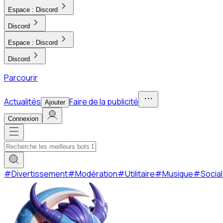
Espace :
Discord
Discord
Espace :
Discord
Discord
Parcourir
Actualités
Faire de la publicité
Ajouter
Connexion
#
Divertissement
#
Modération
#
Utilitaire
#
Musique
#
Social