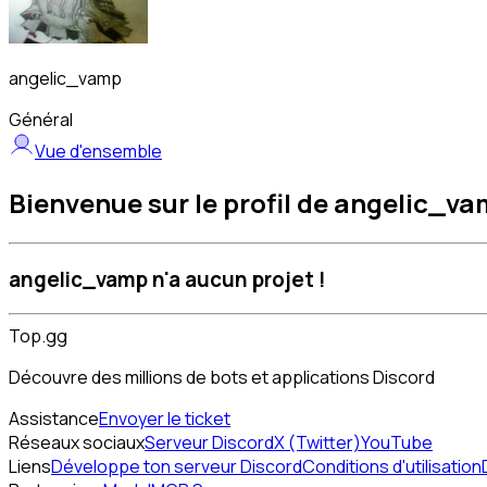
angelic_vamp
Général
Vue d'ensemble
Bienvenue sur le profil de angelic_va
angelic_vamp n'a aucun projet !
Top.gg
Découvre des millions de bots et applications Discord
Assistance
Envoyer le ticket
Réseaux sociaux
Serveur Discord
X (Twitter)
YouTube
Liens
Développe ton serveur Discord
Conditions d'utilisation