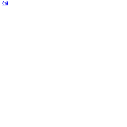
देखें