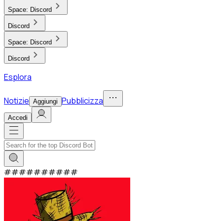
Space:
Discord
Discord
Space:
Discord
Discord
Esplora
Notizie
Pubblicizza
Aggiungi
Accedi
#
#
#
#
#
#
#
#
#
#