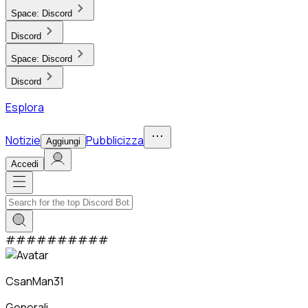
Space:
Discord
Discord
Space:
Discord
Discord
Esplora
Notizie
Pubblicizza
Aggiungi
Accedi
#
#
#
#
#
#
#
#
#
#
CsanMan31
Generali