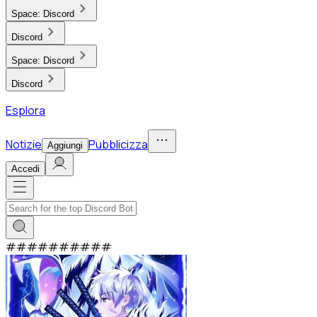
Space:
Discord
Discord
Space:
Discord
Discord
Esplora
Notizie
Pubblicizza
Aggiungi
Accedi
#
#
#
#
#
#
#
#
#
#