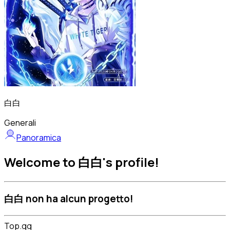
白白
Generali
Panoramica
Welcome to 白白's profile!
白白 non ha alcun progetto!
Top.gg