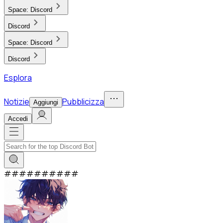
Space:
Discord
Discord
Space:
Discord
Discord
Esplora
Notizie
Pubblicizza
Aggiungi
Accedi
#
#
#
#
#
#
#
#
#
#