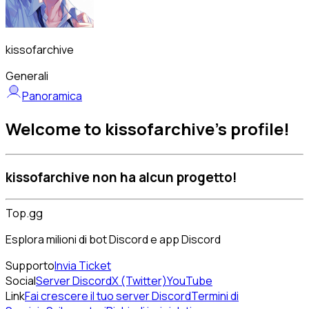
kissofarchive
Generali
Panoramica
Welcome to kissofarchive's profile!
kissofarchive non ha alcun progetto!
Top.gg
Esplora milioni di bot Discord e app Discord
Supporto
Invia Ticket
Social
Server Discord
X (Twitter)
YouTube
Link
Fai crescere il tuo server Discord
Termini di