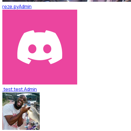
reze.py
Admin
.test.test.
Admin