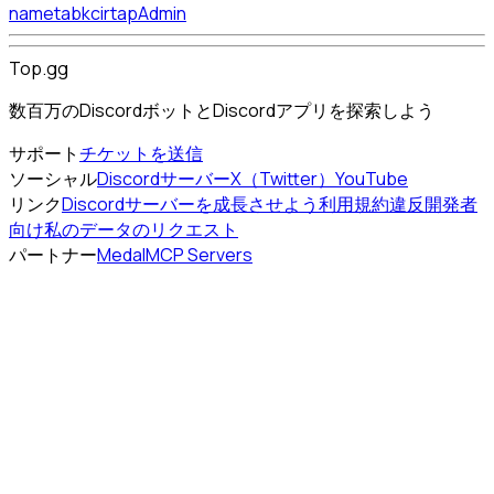
nametabkcirtap
Admin
Top.gg
数百万のDiscordボットとDiscordアプリを探索しよう
サポート
チケットを送信
ソーシャル
Discordサーバー
X（Twitter）
YouTube
リンク
Discordサーバーを成長させよう
利用規約違反
開発者
向け
私のデータのリクエスト
パートナー
Medal
MCP Servers