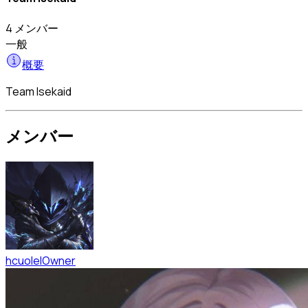
4 メンバー
一般
概要
Team Isekaid
メンバー
hcuolel
Owner