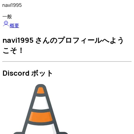
navi1995
一般
概要
navi1995 さんのプロフィールへよう
こそ！
Discord ボット