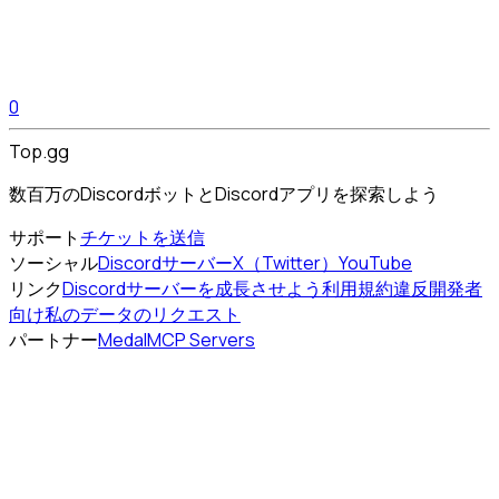
0
Top.gg
数百万のDiscordボットとDiscordアプリを探索しよう
サポート
チケットを送信
ソーシャル
Discordサーバー
X（Twitter）
YouTube
リンク
Discordサーバーを成長させよう
利用規約違反
開発者
向け
私のデータのリクエスト
パートナー
Medal
MCP Servers