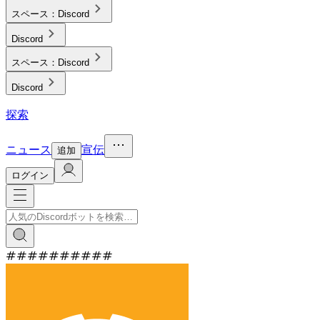
スペース：
Discord
Discord
スペース：
Discord
Discord
探索
ニュース
宣伝
追加
ログイン
#
#
#
#
#
#
#
#
#
#