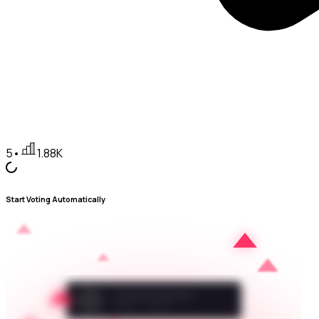
5
•
1.88K
Start Voting Automatically