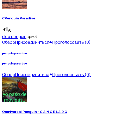
CPenguin Paradise!
6
club penguin
cpi
+3
Обзор
Присоединиться
Проголосовать (0)
penguin paraidse
penguin paraidse
Обзор
Присоединиться
Проголосовать (0)
Omniversal Penguin - C A N C E L A D O