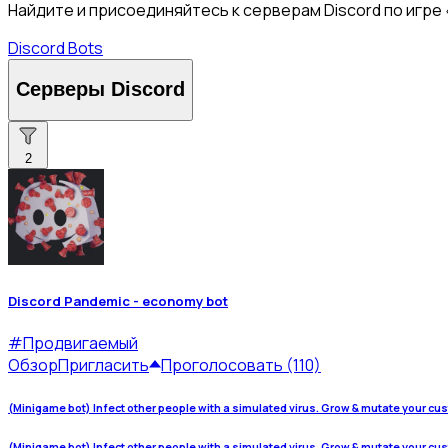
Найдите и присоединяйтесь к серверам Discord по игре «
Discord Bots
Серверы Discord
2
Discord Pandemic - economy bot
#
Продвигаемый
Обзор
Пригласить
Проголосовать (110)
(Minigame bot) Infect other people with a simulated virus. Grow & mutate your cu
(Minigame bot) Infect other people with a simulated virus. Grow & mutate your cu