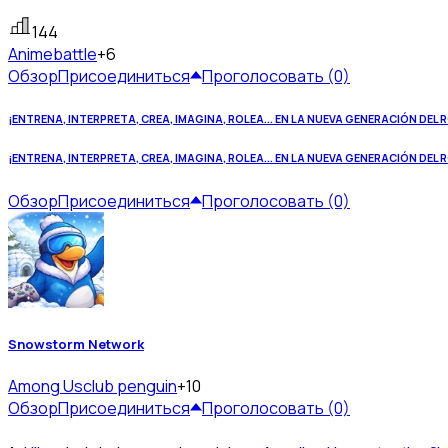
144
Anime
battle
+6
Обзор
Присоединиться
Проголосовать (0)
¡ENTRENA, INTERPRETA, CREA, IMAGINA, ROLEA... EN LA NUEVA GENERACIÓN DEL 
¡ENTRENA, INTERPRETA, CREA, IMAGINA, ROLEA... EN LA NUEVA GENERACIÓN DEL 
Обзор
Присоединиться
Проголосовать (0)
Snowstorm Network
Among Us
club penguin
+10
Обзор
Присоединиться
Проголосовать (0)