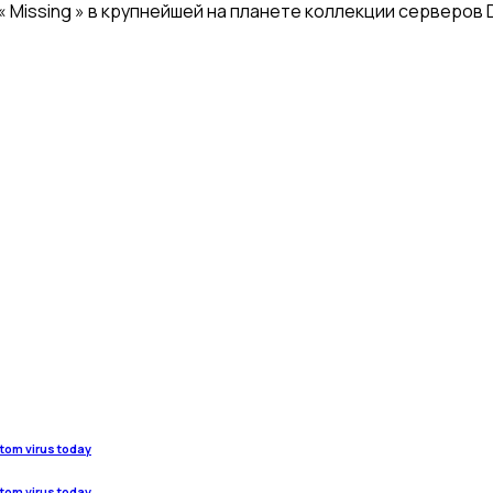
 Missing » в крупнейшей на планете коллекции серверов D
stom virus today
stom virus today