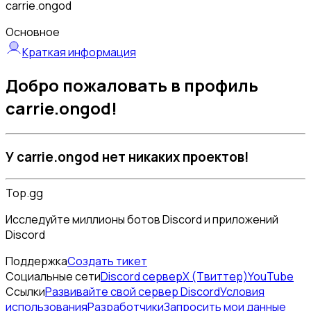
carrie.ongod
Основное
Краткая информация
Добро пожаловать в профиль
carrie.ongod!
У carrie.ongod нет никаких проектов!
Top.gg
Исследуйте миллионы ботов Discord и приложений
Discord
Поддержка
Создать тикет
Социальные сети
Discord сервер
X (Твиттер)
YouTube
Ссылки
Развивайте свой сервер Discord
Условия
использования
Разработчики
Запросить мои данные