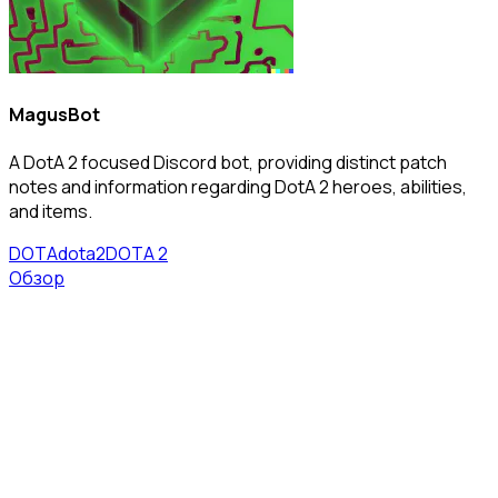
MagusBot
A DotA 2 focused Discord bot, providing distinct patch
notes and information regarding DotA 2 heroes, abilities,
and items.
DOTA
dota2
DOTA 2
Обзор