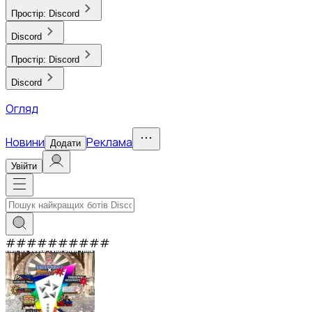
Простір:
Discord
Discord
Простір:
Discord
Discord
Огляд
Новини
Реклама
Додати
Увійти
#
#
#
#
#
#
#
#
#
#