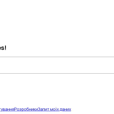
s!
тування
Розробники
Запит моїх даних