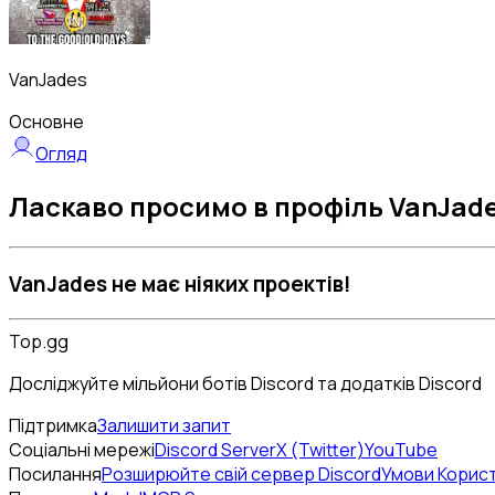
VanJades
Основне
Огляд
Ласкаво просимо в профіль VanJade
VanJades не має ніяких проектів!
Top.gg
Досліджуйте мільйони ботів Discord та додатків Discord
Підтримка
Залишити запит
Соціальні мережі
Discord Server
X (Twitter)
YouTube
Посилання
Розширюйте свій сервер Discord
Умови Корис