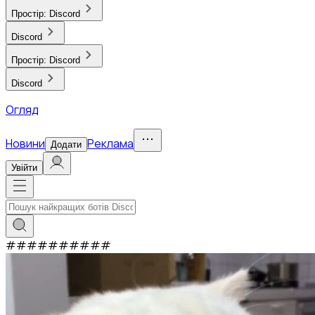
Простір:
Discord
Discord
Простір:
Discord
Discord
Огляд
Новини
Реклама
Додати
Увійти
#
#
#
#
#
#
#
#
#
#