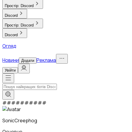
Простір:
Discord
Discord
Простір:
Discord
Discord
Огляд
Новини
Реклама
Додати
Увійти
#
#
#
#
#
#
#
#
#
#
SonicCreephog
Основне