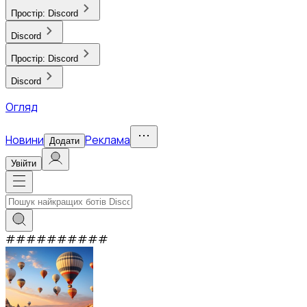
Простір:
Discord
Discord
Простір:
Discord
Discord
Огляд
Новини
Реклама
Додати
Увійти
#
#
#
#
#
#
#
#
#
#