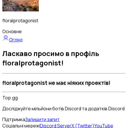
floralprotagonist
Основне
Огляд
Ласкаво просимо в профіль
floralprotagonist!
floralprotagonist не має ніяких проектів!
Top.gg
Досліджуйте мільйони ботів Discord та додатків Discord
Підтримка
Залишити запит
Соціальні мережі
Discord Server
X (Twitter)
YouTube